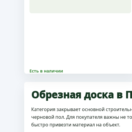
Есть в наличии
8500.00 р
Размер 50x50x2,5 м, 1 сорт, с доставкой по
Обрезная доска в 
Пушкино и МО
Категория закрывает основной строительн
Купить
Подробнее
черновой пол. Для покупателя важны не тол
быстро привезти материал на объект.