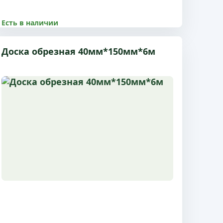
Есть в наличии
8500.00 р
Доска обрезная 40мм*150мм*6м
Размер 30x150x6 м, 2 сорт, с доставкой по
Пушкино и МО
Купить
Подробнее