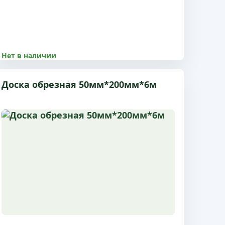
Нет в наличии
8500.00 р
Доска обрезная 50мм*200мм*6м
Размер 40x150x6 м, 1 сорт, с доставкой по
Пушкино и МО
Подробнее