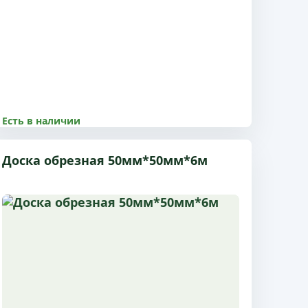
Есть в наличии
8500.00 р
Доска обрезная 50мм*50мм*6м
Размер 50x200x6 м, 1 сорт, с доставкой по
Пушкино и МО
Купить
Подробнее