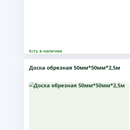
Есть в наличии
8500.00 р
Доска обрезная 50мм*50мм*2,5м
Размер 50x100x6 м, 1 сорт, с доставкой по
Пушкино и МО
Купить
Подробнее