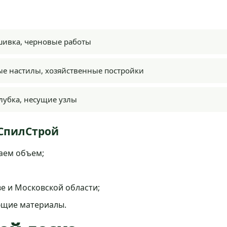
шивка, черновые работы
ые настилы, хозяйственные постройки
алубка, несущие узлы
сСпилСтрой
аем объем;
е и Московской области;
ющие материалы.