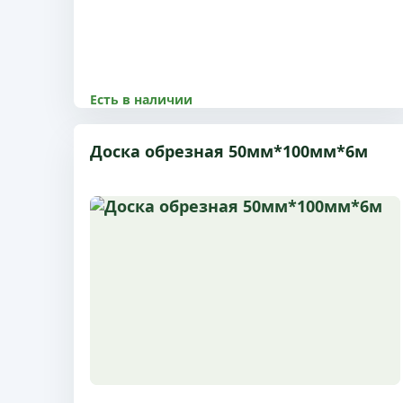
Есть в наличии
8500.00 р
Доска обрезная 50мм*100мм*6м
Размер 40x100x6 м, 1 сорт, с доставкой по
Пушкино и МО
Купить
Подробнее