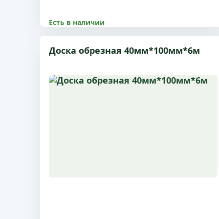
Есть в наличии
8500.00 р
Доска обрезная 40мм*100мм*6м
Размер 25x200x6 м, 1 сорт, с доставкой по
Пушкино и МО
Купить
Подробнее