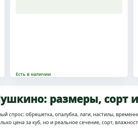
Есть в наличии
8500.00 р
Размер 50x50x2 м, 1 сорт, с доставкой по
Пушкино: размеры, сорт 
Пушкино и МО
ый спрос: обрешетка, опалубка, лаги, настилы, временн
Купить
Подробнее
ько цена за куб, но и реальное сечение, сорт, влажност