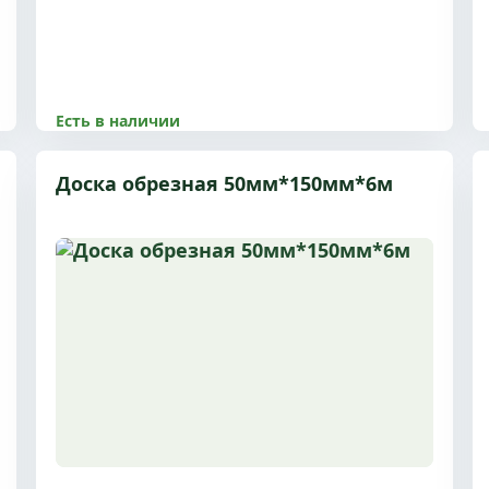
Есть в наличии
8500.00 р
Доска обрезная 50мм*150мм*6м
Размер 40x100x6 м, 2 сорт, с доставкой по
Пушкино и МО
Купить
Подробнее