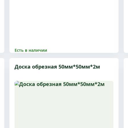
Есть в наличии
8500.00 р
Доска обрезная 50мм*50мм*2м
Размер 50x150x6 м, 2 сорт, с доставкой по
Пушкино и МО
Купить
Подробнее