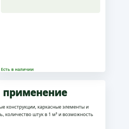
Есть в наличии
8500.00 р
Размер 50x50x6 м, 1 сорт, с доставкой по
и применение
Пушкино и МО
ые конструкции, каркасные элементы и
Купить
Подробнее
ь, количество штук в 1 м³ и возможность