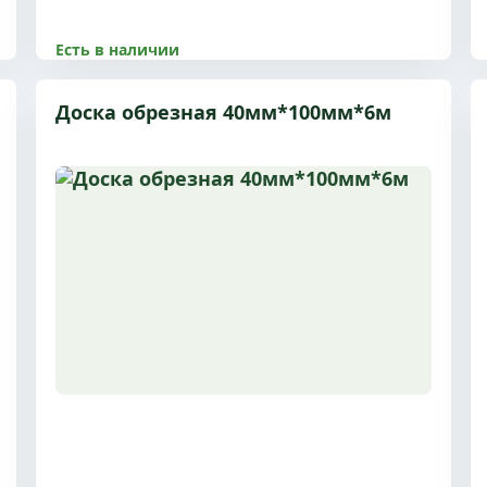
Есть в наличии
8500.00 р
Доска обрезная 40мм*100мм*6м
Размер 30x150x6 м, 1 сорт, с доставкой по
Пушкино и МО
Купить
Подробнее