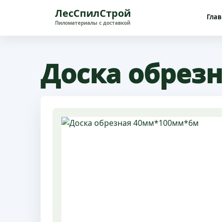
ЛесСпилСтрой
Гла
Доска обрез