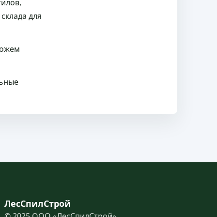
тилов,
 склада для
можем
льные
ЛесСпилСтрой
© 2025 ООО «ЛесСпилСтрой»,