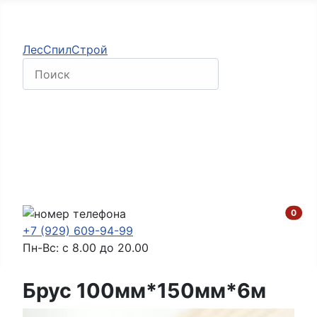
ЛесСпилСтрой
Главная
Продукция
Контакты
Оплата и доставка
Галерея
В ко
0
+7 (929) 609-94-99
Пн-Вс: с 8.00 до 20.00
Брус 100мм*150мм*6м